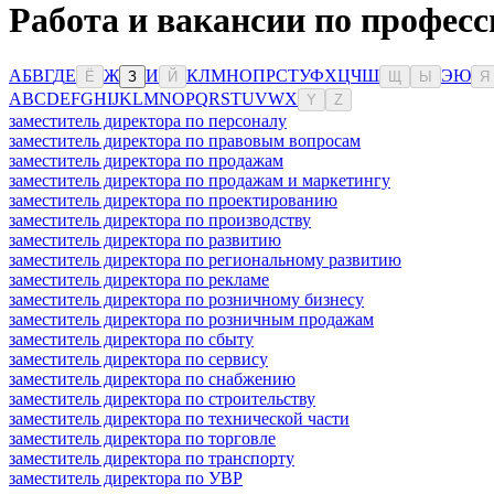
Работа и вакансии по професс
А
Б
В
Г
Д
Е
Ж
И
К
Л
М
Н
О
П
Р
С
Т
У
Ф
Х
Ц
Ч
Ш
Э
Ю
Ё
З
Й
Щ
Ы
Я
A
B
C
D
E
F
G
H
I
J
K
L
M
N
O
P
Q
R
S
T
U
V
W
X
Y
Z
заместитель директора по персоналу
заместитель директора по правовым вопросам
заместитель директора по продажам
заместитель директора по продажам и маркетингу
заместитель директора по проектированию
заместитель директора по производству
заместитель директора по развитию
заместитель директора по региональному развитию
заместитель директора по рекламе
заместитель директора по розничному бизнесу
заместитель директора по розничным продажам
заместитель директора по сбыту
заместитель директора по сервису
заместитель директора по снабжению
заместитель директора по строительству
заместитель директора по технической части
заместитель директора по торговле
заместитель директора по транспорту
заместитель директора по УВР