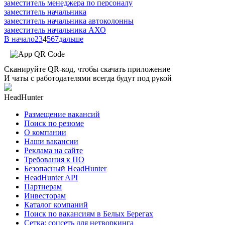
заместитель менеджера по персоналу
заместитель начальника
заместитель начальника автоколонны
заместитель начальника АХО
В начало
2
3
4
5
6
7
дальше
Сканируйте QR-код, чтобы скачать приложение
И чаты с работодателями всегда будут под рукой
HeadHunter
Размещение вакансий
Поиск по резюме
О компании
Наши вакансии
Реклама на сайте
Требования к ПО
Безопасный HeadHunter
HeadHunter API
Партнерам
Инвесторам
Каталог компаний
Поиск по вакансиям в Белых Берегах
Сетка: соцсеть для нетворкинга