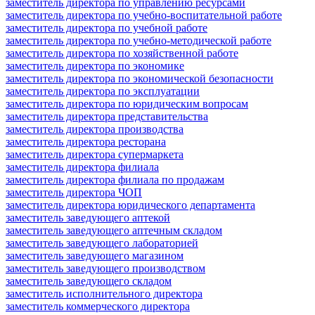
заместитель директора по управлению ресурсами
заместитель директора по учебно-воспитательной работе
заместитель директора по учебной работе
заместитель директора по учебно-методической работе
заместитель директора по хозяйственной работе
заместитель директора по экономике
заместитель директора по экономической безопасности
заместитель директора по эксплуатации
заместитель директора по юридическим вопросам
заместитель директора представительства
заместитель директора производства
заместитель директора ресторана
заместитель директора супермаркета
заместитель директора филиала
заместитель директора филиала по продажам
заместитель директора ЧОП
заместитель директора юридического департамента
заместитель заведующего аптекой
заместитель заведующего аптечным складом
заместитель заведующего лабораторией
заместитель заведующего магазином
заместитель заведующего производством
заместитель заведующего складом
заместитель исполнительного директора
заместитель коммерческого директора