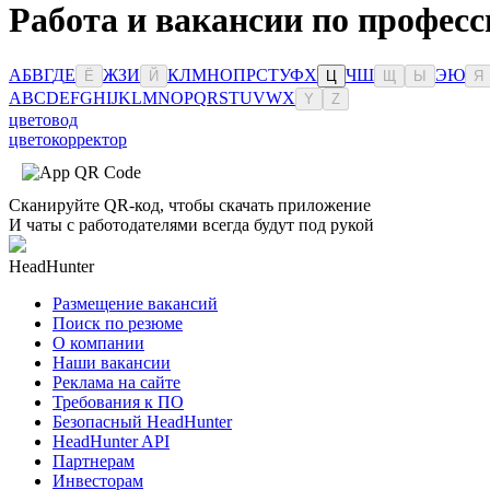
Работа и вакансии по професс
А
Б
В
Г
Д
Е
Ж
З
И
К
Л
М
Н
О
П
Р
С
Т
У
Ф
Х
Ч
Ш
Э
Ю
Ё
Й
Ц
Щ
Ы
Я
A
B
C
D
E
F
G
H
I
J
K
L
M
N
O
P
Q
R
S
T
U
V
W
X
Y
Z
цветовод
цветокорректор
Сканируйте QR-код, чтобы скачать приложение
И чаты с работодателями всегда будут под рукой
HeadHunter
Размещение вакансий
Поиск по резюме
О компании
Наши вакансии
Реклама на сайте
Требования к ПО
Безопасный HeadHunter
HeadHunter API
Партнерам
Инвесторам