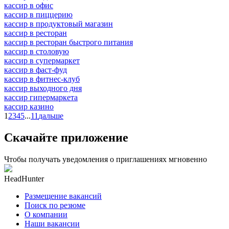
кассир в офис
кассир в пиццерию
кассир в продуктовый магазин
кассир в ресторан
кассир в ресторан быстрого питания
кассир в столовую
кассир в супермаркет
кассир в фаст-фуд
кассир в фитнес-клуб
кассир выходного дня
кассир гипермаркета
кассир казино
1
2
3
4
5
...
11
дальше
Скачайте приложение
Чтобы получать уведомления о приглашениях мгновенно
HeadHunter
Размещение вакансий
Поиск по резюме
О компании
Наши вакансии