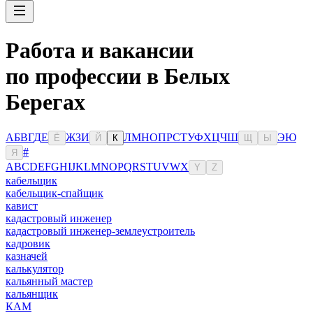
Работа и вакансии
по профессии в Белых
Берегах
А
Б
В
Г
Д
Е
Ж
З
И
Л
М
Н
О
П
Р
С
Т
У
Ф
Х
Ц
Ч
Ш
Э
Ю
Ё
Й
К
Щ
Ы
#
Я
A
B
C
D
E
F
G
H
I
J
K
L
M
N
O
P
Q
R
S
T
U
V
W
X
Y
Z
кабельщик
кабельщик-спайщик
кавист
кадастровый инженер
кадастровый инженер-землеустроитель
кадровик
казначей
калькулятор
кальянный мастер
кальянщик
КАМ