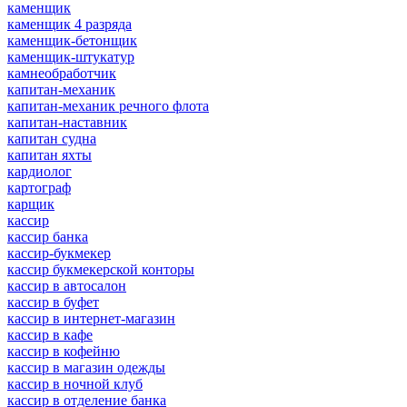
каменщик
каменщик 4 разряда
каменщик-бетонщик
каменщик-штукатур
камнеобработчик
капитан-механик
капитан-механик речного флота
капитан-наставник
капитан судна
капитан яхты
кардиолог
картограф
карщик
кассир
кассир банка
кассир-букмекер
кассир букмекерской конторы
кассир в автосалон
кассир в буфет
кассир в интернет-магазин
кассир в кафе
кассир в кофейню
кассир в магазин одежды
кассир в ночной клуб
кассир в отделение банка