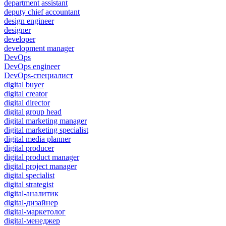
department assistant
deputy chief accountant
design engineer
designer
developer
development manager
DevOps
DevOps engineer
DevOps-специалист
digital buyer
digital creator
digital director
digital group head
digital marketing manager
digital marketing specialist
digital media planner
digital producer
digital product manager
digital project manager
digital specialist
digital strategist
digital-аналитик
digital-дизайнер
digital-маркетолог
digital-менеджер