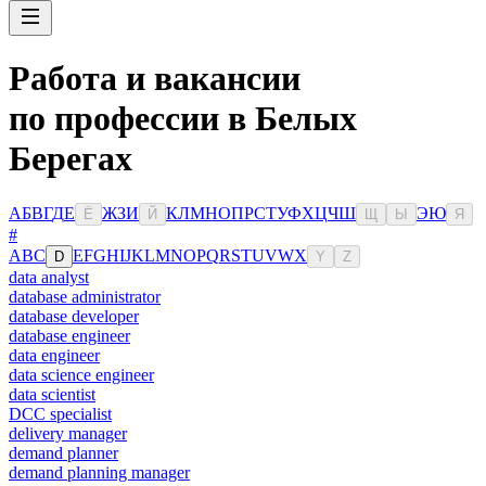
Работа и вакансии
по профессии в Белых
Берегах
А
Б
В
Г
Д
Е
Ж
З
И
К
Л
М
Н
О
П
Р
С
Т
У
Ф
Х
Ц
Ч
Ш
Э
Ю
Ё
Й
Щ
Ы
Я
#
A
B
C
E
F
G
H
I
J
K
L
M
N
O
P
Q
R
S
T
U
V
W
X
D
Y
Z
data analyst
database administrator
database developer
database engineer
data engineer
data science engineer
data scientist
DCC specialist
delivery manager
demand planner
demand planning manager