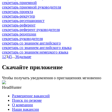
секретарь приемной
секретарь приемной руководителя
секретарь проекта
секретарь-рекрутер
секретарь-ресепшионист
секретарь-референт
секретарь-референт руководителя
секретарь рецепции
секретарь руководителя
секретарь со знанием английского
секретарь со знанием английского языка
секретарь со знанием немецкого языка
1
2
3
4
5
...
36
дальше
Скачайте приложение
Чтобы получать уведомления о приглашениях мгновенно
HeadHunter
Размещение вакансий
Поиск по резюме
О компании
Наши вакансии