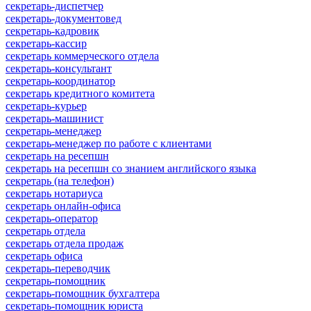
секретарь-диспетчер
секретарь-документовед
секретарь-кадровик
секретарь-кассир
секретарь коммерческого отдела
секретарь-консультант
секретарь-координатор
секретарь кредитного комитета
секретарь-курьер
секретарь-машинист
секретарь-менеджер
секретарь-менеджер по работе с клиентами
секретарь на ресепшн
секретарь на ресепшн со знанием английского языка
секретарь (на телефон)
секретарь нотариуса
секретарь онлайн-офиса
секретарь-оператор
секретарь отдела
секретарь отдела продаж
секретарь офиса
секретарь-переводчик
секретарь-помощник
секретарь-помощник бухгалтера
секретарь-помощник юриста