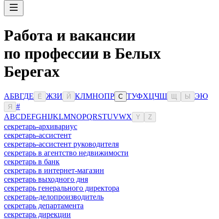
Работа и вакансии
по профессии в Белых
Берегах
А
Б
В
Г
Д
Е
Ж
З
И
К
Л
М
Н
О
П
Р
Т
У
Ф
Х
Ц
Ч
Ш
Э
Ю
Ё
Й
С
Щ
Ы
#
Я
A
B
C
D
E
F
G
H
I
J
K
L
M
N
O
P
Q
R
S
T
U
V
W
X
Y
Z
секретарь-архивариус
секретарь-ассистент
секретарь-ассистент руководителя
секретарь в агентство недвижимости
секретарь в банк
секретарь в интернет-магазин
секретарь выходного дня
секретарь генерального директора
секретарь-делопроизводитель
секретарь департамента
секретарь дирекции