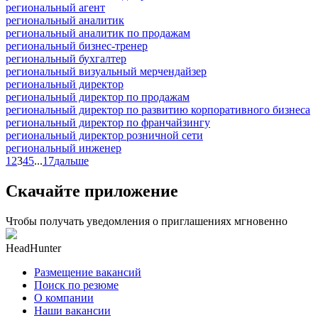
региональный агент
региональный аналитик
региональный аналитик по продажам
региональный бизнес-тренер
региональный бухгалтер
региональный визуальный мерчендайзер
региональный директор
региональный директор по продажам
региональный директор по развитию корпоративного бизнеса
региональный директор по франчайзингу
региональный директор розничной сети
региональный инженер
1
2
3
4
5
...
17
дальше
Скачайте приложение
Чтобы получать уведомления о приглашениях мгновенно
HeadHunter
Размещение вакансий
Поиск по резюме
О компании
Наши вакансии