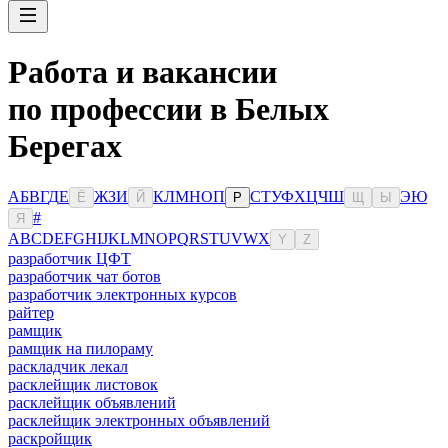
Работа и вакансии
по профессии в Белых
Берегах
А
Б
В
Г
Д
Е
Ж
З
И
К
Л
М
Н
О
П
С
Т
У
Ф
Х
Ц
Ч
Ш
Э
Ю
Ё
Й
Р
Щ
Ы
#
Я
A
B
C
D
E
F
G
H
I
J
K
L
M
N
O
P
Q
R
S
T
U
V
W
X
Y
Z
разработчик ЦФТ
разработчик чат ботов
разработчик электронных курсов
райтер
рамщик
рамщик на пилораму
раскладчик лекал
расклейщик листовок
расклейщик объявлений
расклейщик электронных объявлений
раскройщик