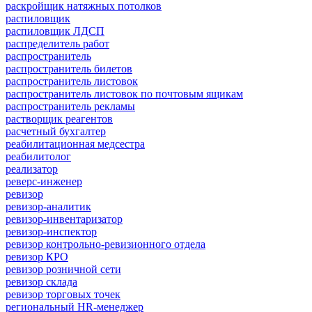
раскройщик натяжных потолков
распиловщик
распиловщик ЛДСП
распределитель работ
распространитель
распространитель билетов
распространитель листовок
распространитель листовок по почтовым ящикам
распространитель рекламы
растворщик реагентов
расчетный бухгалтер
реабилитационная медсестра
реабилитолог
реализатор
реверс-инженер
ревизор
ревизор-аналитик
ревизор-инвентаризатор
ревизор-инспектор
ревизор контрольно-ревизионного отдела
ревизор КРО
ревизор розничной сети
ревизор склада
ревизор торговых точек
региональный HR-менеджер