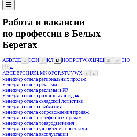
Работа и вакансии
по профессии в Белых
Берегах
А
Б
В
Г
Д
Е
Ж
З
И
К
Л
Н
О
П
Р
С
Т
У
Ф
Х
Ц
Ч
Ш
Э
Ю
Ё
Й
М
Щ
Ы
#
Я
A
B
C
D
E
F
G
H
I
J
K
L
M
N
O
P
Q
R
S
T
U
V
W
X
Y
Z
менеджер отдела региональных продаж
менеджер отдела рекламы
менеджер отдела рекламы и PR
менеджер отдела розничных продаж
менеджер отдела складской логистики
менеджер отдела снабжения
менеджер отдела сопровождения продаж
менеджер отдела телефонных продаж
менеджер отдела товародвижения
менеджер отдела управления проектами
менеджер отдела эксплуатации