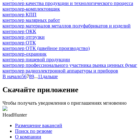
контролер качества продукции и технологического процесса
контролер-комплектовщик
контролер КПП
контролер малярных работ
контролер материалов металлов полуфабрикатов и изделий
контролер ОКК
контролер отгрузки
контролер ОТК
контролер ОТК (швейное производство)
контролер-охранник
контролер пищевой продукции
контролер профессионального участника рынка ценных бумаг
контролер радиоэлектронной аппаратуры и приборов
В начало
5
6
7
8
9
...
11
дальше
Скачайте приложение
Чтобы получать уведомления о приглашениях мгновенно
HeadHunter
Размещение вакансий
Поиск по резюме
О компании