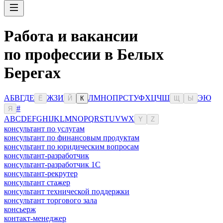
Работа и вакансии
по профессии в Белых
Берегах
А
Б
В
Г
Д
Е
Ж
З
И
Л
М
Н
О
П
Р
С
Т
У
Ф
Х
Ц
Ч
Ш
Э
Ю
Ё
Й
К
Щ
Ы
#
Я
A
B
C
D
E
F
G
H
I
J
K
L
M
N
O
P
Q
R
S
T
U
V
W
X
Y
Z
консультант по услугам
консультант по финансовым продуктам
консультант по юридическим вопросам
консультант-разработчик
консультант-разработчик 1С
консультант-рекрутер
консультант стажер
консультант технической поддержки
консультант торгового зала
консьерж
контакт-менеджер