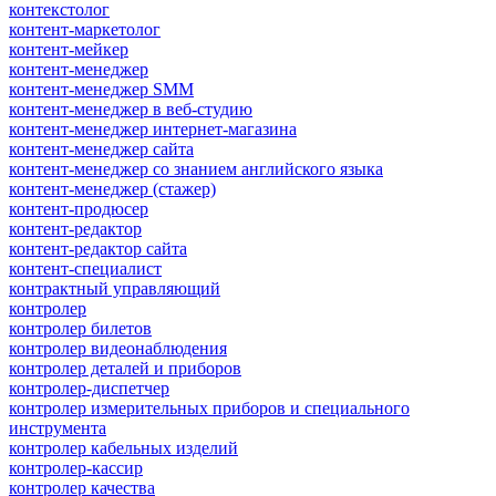
контекстолог
контент-маркетолог
контент-мейкер
контент-менеджер
контент-менеджер SMM
контент-менеджер в веб-студию
контент-менеджер интернет-магазина
контент-менеджер сайта
контент-менеджер со знанием английского языка
контент-менеджер (стажер)
контент-продюсер
контент-редактор
контент-редактор сайта
контент-специалист
контрактный управляющий
контролер
контролер билетов
контролер видеонаблюдения
контролер деталей и приборов
контролер-диспетчер
контролер измерительных приборов и специального
инструмента
контролер кабельных изделий
контролер-кассир
контролер качества