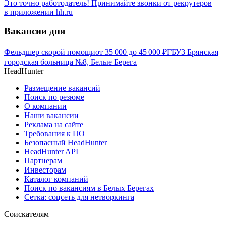
Это точно работодатель! Принимайте звонки от рекрутеров
в приложении hh.ru
Вакансии дня
Фельдшер скорой помощи
от
35 000
до
45 000
₽
ГБУЗ Брянская
городская больница №8, Белые Берега
HeadHunter
Размещение вакансий
Поиск по резюме
О компании
Наши вакансии
Реклама на сайте
Требования к ПО
Безопасный HeadHunter
HeadHunter API
Партнерам
Инвесторам
Каталог компаний
Поиск по вакансиям в Белых Берегах
Сетка: соцсеть для нетворкинга
Соискателям