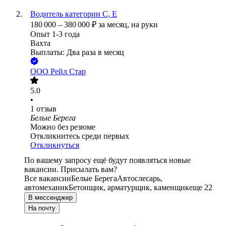
Водитель категории C, E
180 000
–
380 000
₽
за месяц,
на руки
Опыт 1-3 года
Вахта
Выплаты: Два раза в месяц
ООО
Рейл Стар
5.0
•
1
отзыв
Белые Берега
Можно без резюме
Откликнитесь среди первых
Откликнуться
По вашему запросу ещё будут появляться новые
вакансии. Присылать вам?
Все вакансии
Белые Берега
Автослесарь,
автомеханик
Бетонщик, арматурщик, каменщик
еще 22
В мессенджер
На почту