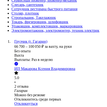
Сервисный инженер, инженер-механик
Слесарь, сантехник
Сотрудник ресторана быстрого питания
Столяр, плотник
Стропальщик, Такелажник
Токарь, фрезеровщик, шлифовщик
Упаковщик, комплектовщик, маркировщик
Электромонтажник, электромонтер, техник-электрик
Грузчик (г. Гагарин)
66 700
–
100 050
₽
за вахту,
на руки
Без опыта
Вахта
Выплаты: Раз в неделю
ИП
Макарова Ксения Владимировна
5.0
•
2
отзыва
Гагарин
Можно без резюме
Откликнитесь среди первых
Откликнуться