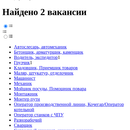
Найдено 2 вакансии
Автослесарь, автомеханик
Бетонщик, арматурщик, каменщик
Водитель, экспедитор
1
Грузчик
1
Кладовщик, Приемщик товаров
Маляр, штукатур, отделочник
Машинист
Механик
Мойщик посуды, Помощник повара
Монтажник
Монтер пути
Оператор производственной линии, Кочегар/Оператор
котельной
Оператор станков с ЧПУ
Разнорабочий
Сварщик