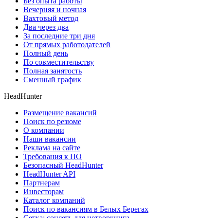
Без опыта работы
Вечерняя и ночная
Вахтовый метод
Два через два
За последние три дня
От прямых работодателей
Полный день
По совместительству
Полная занятость
Сменный график
HeadHunter
Размещение вакансий
Поиск по резюме
О компании
Наши вакансии
Реклама на сайте
Требования к ПО
Безопасный HeadHunter
HeadHunter API
Партнерам
Инвесторам
Каталог компаний
Поиск по вакансиям в Белых Берегах
Сетка: соцсеть для нетворкинга