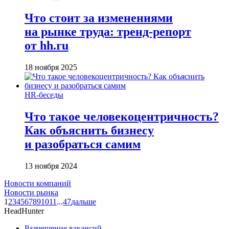
Что стоит за изменениями
на рынке труда: тренд-репорт
от hh.ru
18 ноября 2025
HR-беседы
Что такое человеко­центричность?
Как объяснить бизнесу
и разобраться самим
13 ноября 2024
Новости компаний
Новости рынка
1
2
3
4
5
6
7
8
9
10
11
...
47
дальше
HeadHunter
Размещение вакансий