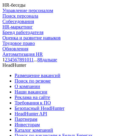
HR-беседы
Управление персоналом
Поиск персонала
Собеседования
HR-маркетинг
Бренд работодателя
Оценка и развитие навыков
Трудовое право
Обновления
Автоматизация HR
1
2
3
4
5
6
7
8
9
10
11
...
88
дальше
HeadHunter
Размещение вакансий
Поиск по резюме
О компании
Наши вакансии
Реклама на сайте
Требования к ПО
Безопасный HeadHunter
HeadHunter API
Партнерам
Инвесторам
Каталог компаний
Поиск по вакансиям в Белых Берегах