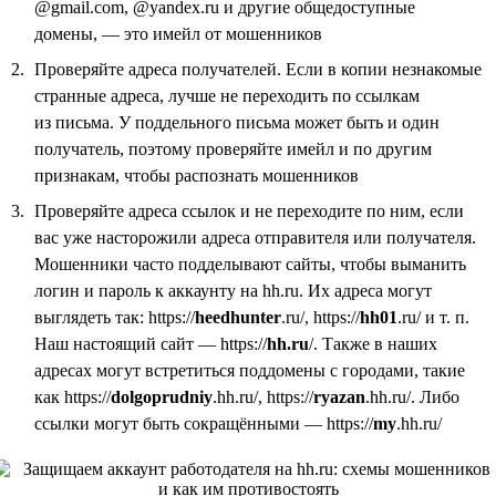
@gmail.com, @yandex.ru и другие общедоступные
домены, — это имейл от мошенников
Проверяйте адреса получателей. Если в копии незнакомые
странные адреса, лучше не переходить по ссылкам
из письма. У поддельного письма может быть и один
получатель, поэтому проверяйте имейл и по другим
признакам, чтобы распознать мошенников
Проверяйте адреса ссылок и не переходите по ним, если
вас уже насторожили адреса отправителя или получателя.
Мошенники часто подделывают сайты, чтобы выманить
логин и пароль к аккаунту на hh.ru. Их адреса могут
выглядеть так: https://
heedhunter
.ru/, https://
hh01
.ru/ и т. п.
Наш настоящий сайт — https://
hh.ru
/. Также в наших
адресах могут встретиться поддомены с городами, такие
как https://
dolgoprudniy
.hh.ru/, https://
ryazan
.hh.ru/. Либо
ссылки могут быть сокращёнными — https://
my
.hh.ru/