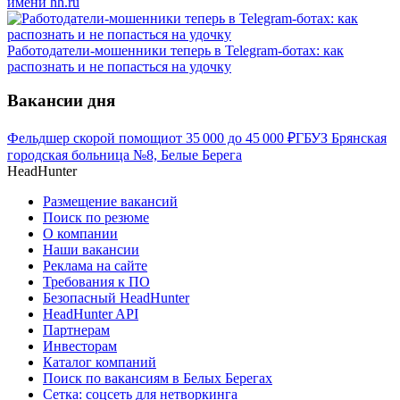
имени hh.ru
Работодатели-мошенники теперь в Telegram-ботах: как
распознать и не попасться на удочку
Вакансии дня
Фельдшер скорой помощи
от
35 000
до
45 000
₽
ГБУЗ Брянская
городская больница №8, Белые Берега
HeadHunter
Размещение вакансий
Поиск по резюме
О компании
Наши вакансии
Реклама на сайте
Требования к ПО
Безопасный HeadHunter
HeadHunter API
Партнерам
Инвесторам
Каталог компаний
Поиск по вакансиям в Белых Берегах
Сетка: соцсеть для нетворкинга