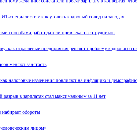
венному желанию: соискатели просят зарплату в конвертах, что
ИТ-специалистов: как утолить кадровый голод на заводах
акими способами работодатели привлекают сотрудников
иву: как отраслевые предприятия решают проблему кадрового го
сов меняют занятость
как налоговые изменения повлияют на инфляцию и демографи
й разрыв в зарплатах стал максимальным за 11 лет
 набирает обороты
 «человеческим лицом»