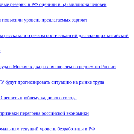
овые резервы в РФ оценили в 5,6 миллиона человек
и повысили уровень предлагаемых зарплат
ы рассказали о резком росте вакансий для знающих китайский
к
уда в Москве в два раза выше, чем в среднем по России
ГУ будут прогнозировать ситуацию на рынке труда
 решить проблему кадрового голода
 признаки перегрева российской экономики
омальным текущий уровень безработицы в РФ