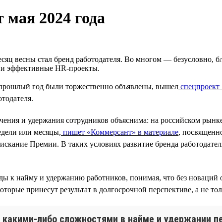
 мая 2024 года
сяц весны стал бренд работодателя. Во многом — безусловно, б
е и эффективные HR-проекты.
прошлый год были торжественно объявлены, вышел
спецпроект
тодателя.
чения и удержания сотрудников объяснима: на российском рынке
едели или месяцы,
пишет «Коммерсант» в материале
, посвященн
оискание Премии. В таких условиях развитие бренда работодат
ы к найму и удержанию работников, понимая, что без новаций о
торые принесут результат в долгосрочной перспективе, а не тол
 какими-либо сложностями в найме и удержании пе