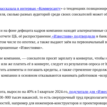
ассказала в интервью «Коммерсанту
» о тенденциях позиционир
ля, сколько разных аудиторий среди своих соискателей может о
 и на фоне дефицита кадров компании находят альтернативные с
 отчете ЦБ, её распространение
«Известиям» подтвердили
в банк
том числе по ипотеке, а также выдают заём на первоначальный в
опрошенные «Известиями».
 компании, — соискатели просят зарплату в конвертах, чтобы н
ли же платить её в конверте, следует из результатов опроса от h
ить алименты и погашать кредиты, а также стремление продолжа
с компании в основном отказываются нанимать работников «все
та, выросло на 40% в I квартале 2024-го,
подсчитали для «Изве
0–900 тысяч вакансий, то есть сверхурочный труд предполагает
остей, например для инженеров-конструкторов и проектировщик