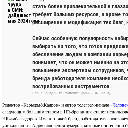
стать более привлекательной в глаза
требует больших ресурсов, а кроме то
расширение и модификация тех благ, 
Сейчас особенную популярность набир
выбирать из того, что готов предлож
обеспечение людям в компании карьер
понимает, что он может именно на эт
повышение экспертизы сотрудников, ч
бренда работодателя компании необх
востребованных инструментов.
Елена Лондарь, консультант Премии HR-бренд
Редактор «Карьеры&Кадров» и автор телеграм-канала
«Челове
следующим большим этапом в HR-брендинге станет использова
HR-амбассадоров. Именно такой бренд работодателя с «человеч
уникальности. А для поколения зумеров, которые постепенно б