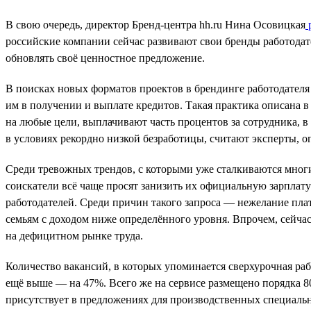
В свою очередь, директор Бренд-центра hh.ru Нина Осовицкая
р
российские компании сейчас развивают свои бренды работодате
обновлять своё ценностное предложение.
В поисках новых форматов проектов в брендинге работодателя
им в получении и выплате кредитов. Такая практика описана в
на любые цели, выплачивают часть процентов за сотрудника, в 
в условиях рекордно низкой безработицы, считают эксперты, 
Среди тревожных трендов, с которыми уже сталкиваются многие
соискатели всё чаще просят занизить их официальную зарплату и
работодателей. Среди причин такого запроса — нежелание плат
семьям с доходом ниже определённого уровня. Впрочем, сейча
на дефицитном рынке труда.
Количество вакансий, в которых упоминается сверхурочная рабо
ещё выше — на 47%. Всего же на сервисе размещено порядка 80
присутствует в предложениях для производственных специальн