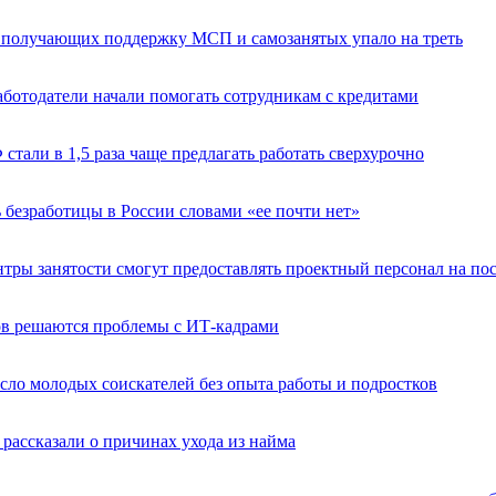
о получающих поддержку МСП и самозанятых упало на треть
аботодатели начали помогать сотрудникам с кредитами
 стали в 1,5 раза чаще предлагать работать сверхурочно
 безработицы в России словами «ее почти нет»
нтры занятости смогут предоставлять проектный персонал на по
ов решаются проблемы с ИТ-кадрами
сло молодых соискателей без опыта работы и подростков
рассказали о причинах ухода из найма