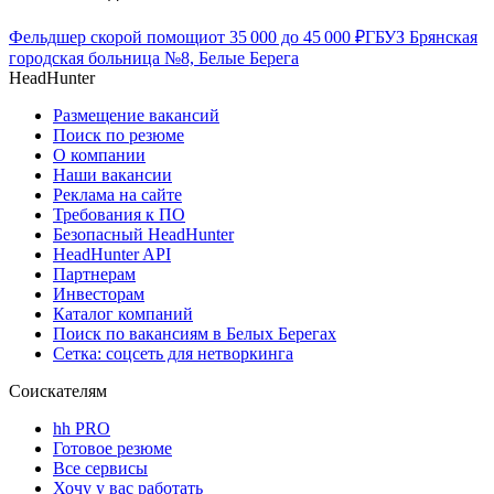
Фельдшер скорой помощи
от
35 000
до
45 000
₽
ГБУЗ Брянская
городская больница №8, Белые Берега
HeadHunter
Размещение вакансий
Поиск по резюме
О компании
Наши вакансии
Реклама на сайте
Требования к ПО
Безопасный HeadHunter
HeadHunter API
Партнерам
Инвесторам
Каталог компаний
Поиск по вакансиям в Белых Берегах
Сетка: соцсеть для нетворкинга
Соискателям
hh PRO
Готовое резюме
Все сервисы
Хочу у вас работать