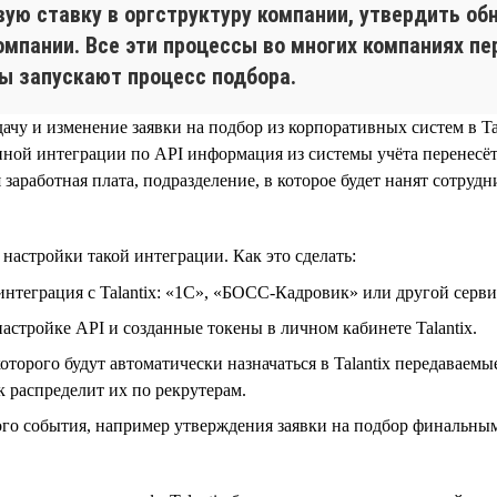
ую ставку в оргструктуру компании, утвердить об
омпании. Все эти процессы во многих компаниях п
ры запускают процесс подбора.
дачу и изменение заявки на подбор из корпоративных систем в T
ной интеграции по API информация из системы учёта перенесётся
 заработная плата, подразделение, в которое будет нанят сотр
астройки такой интеграции. Как это сделать:
теграция с Talantix: «1С», «БОСС-Кадровик» или другой сервис
стройке API и созданные токены в личном кабинете Talantix.
которого будут автоматически назначаться в Talantix передаваем
к распределит их по рекрутерам.
ого события, например утверждения заявки на подбор финальным