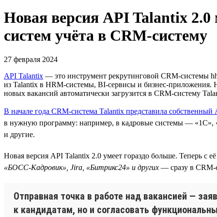
Новая версия API Talantix 2.
систем учёта в CRM-систему
27 февраля 2024
API Talantix
— это инструмент рекрутинговой СRM-системы hh.r
из Talantix в HRM-системы, BI-сервисы и бизнес-приложения. 
новых вакансий автоматически загрузится в CRM-систему Talan
В начале года CRM-система Talantix представила собственный 
в нужную программу: например, в кадровые системы — «1С», «Б
и другие.
Новая версия API Talantix 2.0 умеет гораздо больше. Теперь 
«БОСС-Кадровик», Jira, «Битрикс24» и других
— сразу в CRM-си
Отправная точка в работе над вакансией — заяв
к кандидатам, но и согласовать функциональн