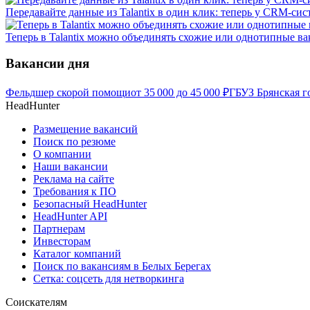
Передавайте данные из Talantix в один клик: теперь у CRM-сис
Теперь в Talantix можно объединять схожие или однотипные в
Вакансии дня
Фельдшер скорой помощи
от
35 000
до
45 000
₽
ГБУЗ Брянская г
HeadHunter
Размещение вакансий
Поиск по резюме
О компании
Наши вакансии
Реклама на сайте
Требования к ПО
Безопасный HeadHunter
HeadHunter API
Партнерам
Инвесторам
Каталог компаний
Поиск по вакансиям в Белых Берегах
Сетка: соцсеть для нетворкинга
Соискателям