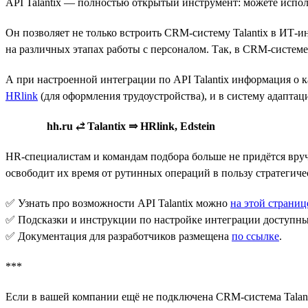
API Talantix — полностью открытый инструмент: можете исполь
Он позволяет не только встроить CRM-систему Talantix в ИТ-и
на различных этапах работы с персоналом. Так, в CRM-системе 
А при настроенной интеграции по API Talantix информация о 
HRlink
(для оформления трудоустройства), и в систему адаптац
hh.ru ⥄ Talantix ⇒ HRlink, Edstein
HR-специалистам и командам подбора больше не придётся вручн
освободит их время от рутинных операций в пользу стратегиче
✅ Узнать про возможности API Talantix можно
на этой страниц
✅ Подсказки и инструкции по настройке интеграции доступн
✅ Документация для разработчиков размещена
по ссылке
.
***
Если в вашей компании ещё не подключена CRM-система Talant