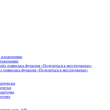
 вложениями
ix появилась функция «Поделиться в мессенджерах»
тически
рточке