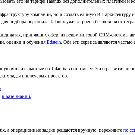
зовать его на тарифе Talantix без дополнительных платежей и к
нфраструктуру компании, но и создать единую ИТ-архитектуру и
для подбора персонала Talantix уже встроена бесшовная интегра
кандидатах, принявших офер, из рекрутинговой CRM-системы ав
ии, оценки и обучения
Edstein
. Оба эти сервиса являются частью 
ую вносить данные из Talantix в системы учёта и развития перс
ских задач и ключевых проектов.
е
.
ы
в Базе знаний
.
ix, а операционные задачи решаются вручную, переходите
по сс