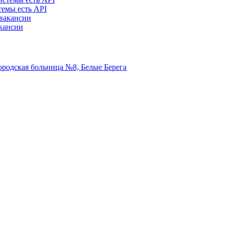
темы есть API
акансии
ородская больница №8, Белые Берега