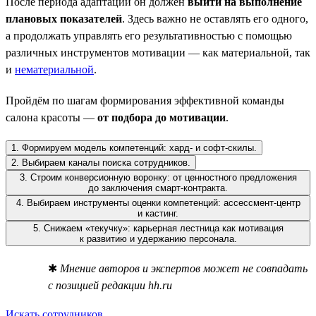
После периода адаптации он должен
выйти на выполнение
плановых показателей
. Здесь важно не оставлять его одного,
а продолжать управлять его результативностью с помощью
различных инструментов мотивации — как материальной, так
и
нематериальной
.
Пройдём по шагам формирования эффективной команды
салона красоты —
от подбора до мотивации
.
1. Формируем модель компетенций: хард- и софт-скилы.
2. Выбираем каналы поиска сотрудников.
3. Строим конверсионную воронку: от ценностного предложения
до заключения смарт-контракта.
4. Выбираем инструменты оценки компетенций: ассессмент-центр
и кастинг.
5. Снижаем «текучку»: карьерная лестница как мотивация
к развитию и удержанию персонала.
✱
Мнение авторов и экспертов может не совпадать
с позицией редакции hh.ru
Искать сотрудников