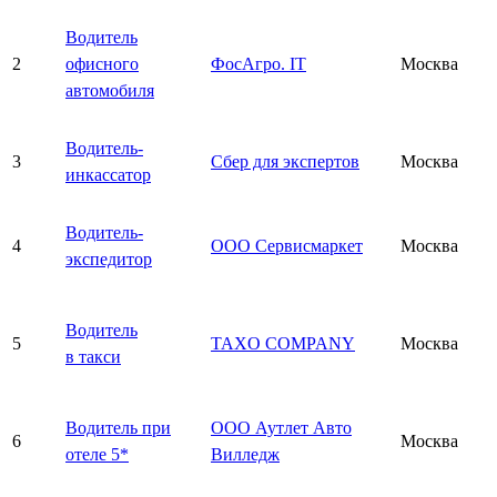
Водитель
2
офисного
ФосАгро. IT
Москва
автомобиля
Водитель-
3
Сбер для экспертов
Москва
инкассатор
Водитель-
4
ООО Сервисмаркет
Москва
экспедитор
Водитель
5
TAXO COMPANY
Москва
в такси
Водитель при
ООО Аутлет Авто
6
Москва
отеле 5*
Вилледж