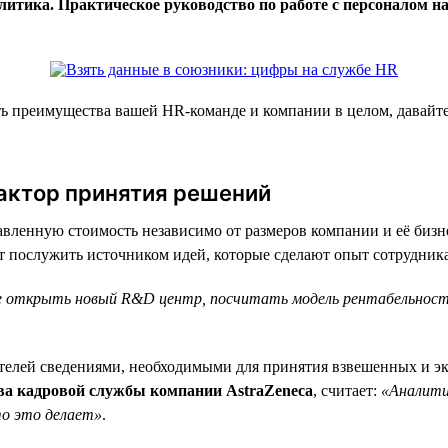
итика. Практическое руководство по работе с персоналом н
ать преимущества вашей HR-команде и компании в целом, давай
фактор принятия решений
бавленную стоимость независимо от размеров компании и её биз
т послужить источником идей, которые сделают опыт сотрудника
нее открыть новый R&D центр, посчитать модель рентабельнос
ителей сведениями, необходимыми для принятия взвешенных и 
ава кадровой службы компании AstraZeneca
, считает:
«Аналити
то это делает»
.