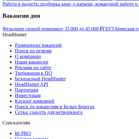
Работа в радость: подборка книг о карьере, командной работе 
Вакансии дня
Фельдшер скорой помощи
от
35 000
до
45 000
₽
ГБУЗ Брянская г
HeadHunter
Размещение вакансий
Поиск по резюме
О компании
Наши вакансии
Реклама на сайте
Требования к ПО
Безопасный HeadHunter
HeadHunter API
Партнерам
Инвесторам
Каталог компаний
Поиск по вакансиям в Белых Берегах
Сетка: соцсеть для нетворкинга
Соискателям
hh PRO
Готовое резюме