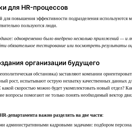
ки для HR-процессов
й для повышения эффективности подразделения используются м
твительно пользуются люди.
лдинге: одновременно было внедрено несколько приложений — и 
йти обязательное тестирование или посмотреть результаты оце
оздания организации будущего
 геополитическая обстановка) заставляют компании ориентирова
ерный рост, испытывают острую нехватку качественных данных 
С какой скоростью можно будет укомплектовать новый отдел? Как
ие вопросы помогают не только понять необходимый вектор дви
 HR-департамента важно разделять на две части
:
и административными кадровыми задачами: подбором персонала