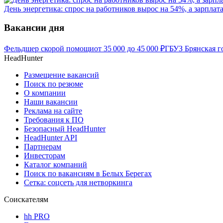
День энергетика: спрос на работников вырос на 54%, а зарплат
Вакансии дня
Фельдшер скорой помощи
от
35 000
до
45 000
₽
ГБУЗ Брянская г
HeadHunter
Размещение вакансий
Поиск по резюме
О компании
Наши вакансии
Реклама на сайте
Требования к ПО
Безопасный HeadHunter
HeadHunter API
Партнерам
Инвесторам
Каталог компаний
Поиск по вакансиям в Белых Берегах
Сетка: соцсеть для нетворкинга
Соискателям
hh PRO