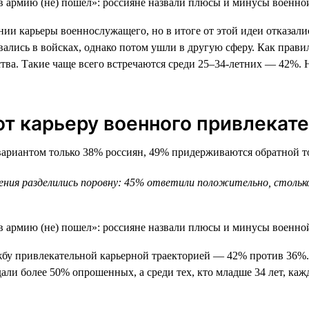
 карьеры военнослужащего, но в итоге от этой идеи отказались
вались в войсках, однако потом ушли в другую сферу. Как прав
йства. Такие чаще всего встречаются среди 25–34-летних — 42
 карьеру военного привлекат
риантом только 38% россиян, 49% придерживаются обратной точ
мнения разделились поровну: 45% ответили положительно, стол
у привлекательной карьерной траекторией — 42% против 36%. 
али более 50% опрошенных, а среди тех, кто младше 34 лет, каж