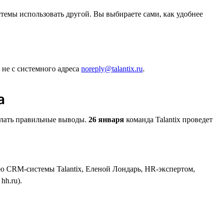
стемы использовать другой. Вы выбираете сами, как удобнее
 не с системного адреса
noreply@talantix.ru
.
а
делать правильные выводы.
26 января
команда Talantix проведет
ю CRM-системы Talantix, Еленой Лондарь, HR-экспертом,
h.ru).