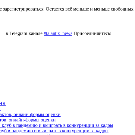
те зарегистрироваться. Остается всё меньше и меньше свободных 
 — в Telegram-канале
#talantix_news
Присоединяйтесь!
R
актов, онлайн-формы оценки
луб в пандемию и выиграть в конкуренции за кадры